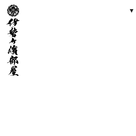
伊
勢
ヶ
濱
部
屋