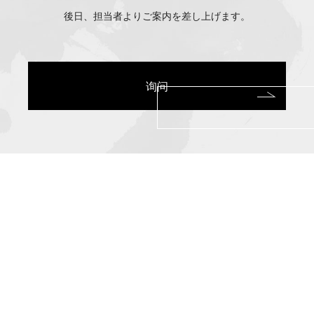
後日、担当者よりご案内を差し上げます。
询问
伊
勢
ヶ
濱
部
屋
伊勢ヶ濱部屋
〒130-0023