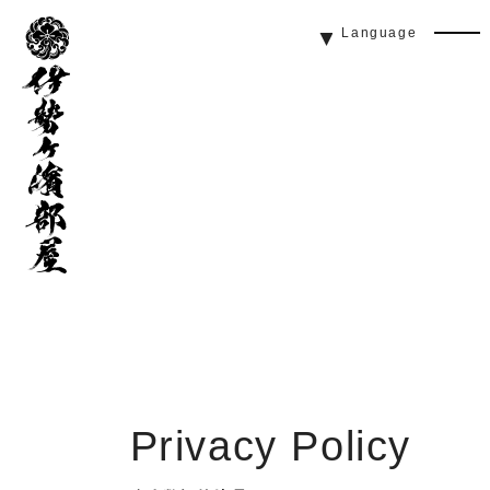
伊
Language
勢
Men
ヶ
Butt
濱
部
屋
Privacy Policy