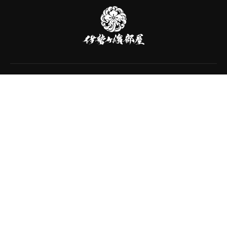
伊
勢
ヶ
濱
部
屋
伊勢ヶ濱部屋
〒130-0023
東京都墨田区立川2-1-18-202
TEL：03-6240-2627
官方的Youtube
官方的Instagram
官方的X
官方的LINE
询问
支持者协会