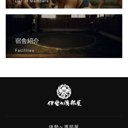
List of Members
宿舎紹介
Facilities
伊
勢
ヶ
濱
部
屋
伊勢ヶ濱部屋