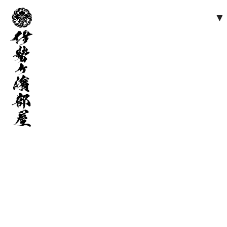
伊
勢
ヶ
濱
部
屋