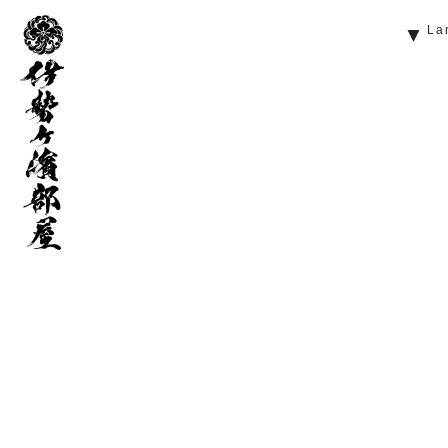
伊
La
勢
ヶ
濱
部
屋