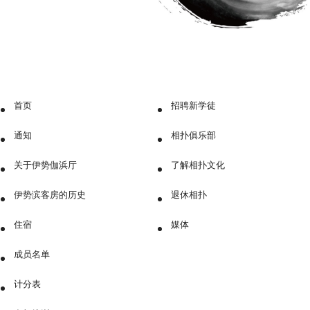
首页
招聘新学徒
通知
相扑俱乐部
关于伊势伽浜厅
了解相扑文化
伊势滨客房的历史
退休相扑
住宿
媒体
成员名单
计分表