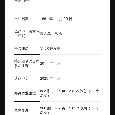
伊势山晴男
出生日期
1991 年 11 月 29 日
原产地：蒙古乌
蒙古乌兰巴托
兰巴托
最高排名
第 73 届横纲
摔跤运动员首次
2011 年 1 月
参加比赛
退休地点
2025 年 1 月
523 胜，275 负，231 次休息（82 个
终身职业生涯
名次）
366 胜，207 负，197 个假期（52 个
幕内生涯
名次）