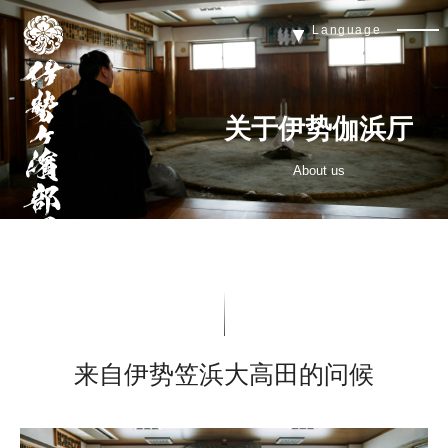
伊
Language
勢
Men
ヶ
Butt
濱
部
屋
关于伊势伽浜厅
About us
来自伊势笠浜大高田的问候