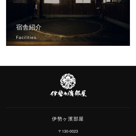
宿舎紹介
Facilities
伊
勢
ヶ
濱
部
屋
伊勢ヶ濱部屋
〒130-0023