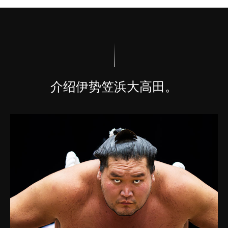
介绍伊势笠浜大高田。