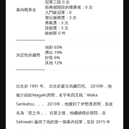
冠軍三段 0 次
前兩個階段的獲勝者：0 次
幕內戰爭史
入門級冠軍：0
傑出服務獎：3 次
勇氣獎：3 次
技能獎：3 次
維納斯 0 件
傾斜 63%
擠出 19%
決定性的趨勢
好投 6%
其他 12%
出生於 1991 年。 出生於蒙古烏蘭巴托。 2010年，他
被介紹給Magaki房間，名字有四叉戟「Waka
Sankatsu」。。 2013年，他搬到了伊勢濱房間，並改
名為「照之寺」。 在那之後，他繼續穩步晉陞，在
Sekiwaki 贏得了他的第一個幕內冠軍，並於 2015 年