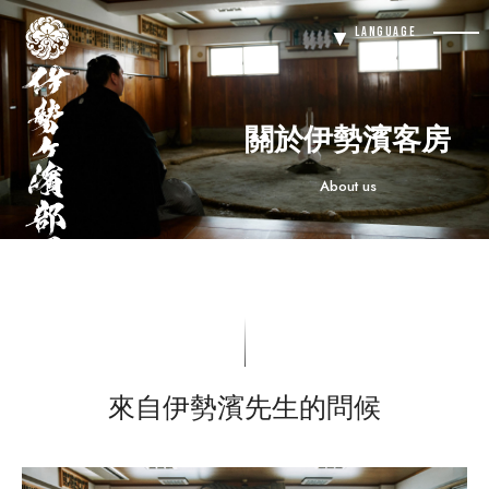
伊
Language
勢
Men
ヶ
Butt
濱
部
屋
關於伊勢濱客房
About us
來自伊勢濱先生的問候