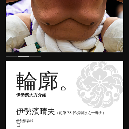
輪廓。
伊勢濱大方介紹
伊勢濱晴夫
（前第 73 代橫綱照之士春夫）
伊勢濱春雄
日