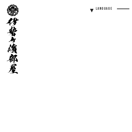
伊
Language
勢
Men
ヶ
Butt
濱
部
屋