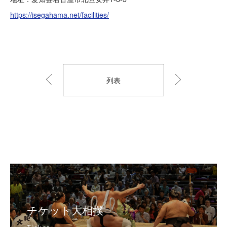
https://isegahama.net/facilities/
列表
以
到
前
下
的
一
个
チケット大相撲