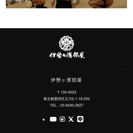
Ticket
日本相撲協会公式販売サイト
伊
勢
ヶ
濱
部
屋
伊勢ヶ濱部屋
〒130-0023
東京都墨田区立川2-1-18-202
TEL：03-6240-2627
官方的Youtube
官方的Instagram
官方的X
官方的LINE