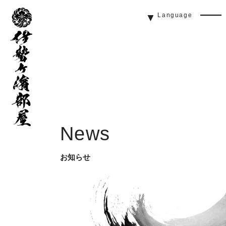
伊
Language
勢
Men
ヶ
Butt
濱
部
屋
News
お知らせ