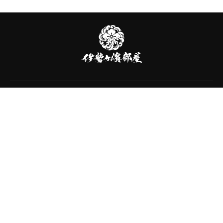
伊
勢
ヶ
濱
部
屋
伊勢ヶ濱部屋
〒130-0023
東京都墨田区立川2-1-18-202
TEL：03-6240-2627
官方的Youtube
官方的Instagram
官方的X
官方的LINE
询问