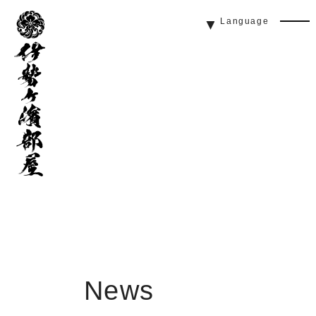
伊
Language
勢
Men
ヶ
Butt
濱
部
屋
News