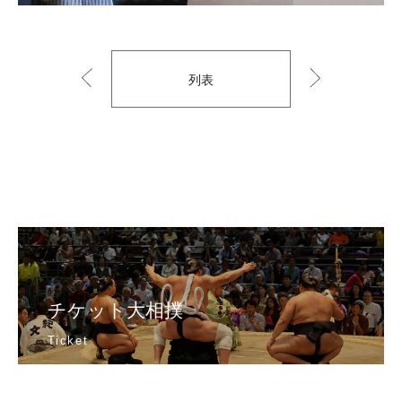
列表
以
到
前
下
的
一
个
チケット大相撲
Ticket
日本相撲協会公式販売サイト