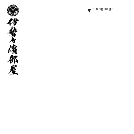
伊
Language
勢
Men
ヶ
Butt
濱
部
屋