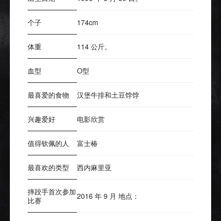
个子
174cm
体重
114 公斤。
血型
O型
最喜爱的食物
汉堡牛排和土豆饽饽
兴趣爱好
电影欣赏
值得钦佩的人
富士椿
最喜欢的类型
西内麻里亚
摔跤手首次参加
2016 年 9 月 地点：
比赛