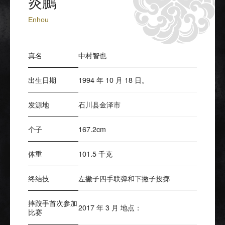
炎鵬
Enhou
真名
中村智也
出生日期
1994 年 10 月 18 日。
发源地
石川县金泽市
个子
167.2cm
体重
101.5 千克
终结技
左撇子四手联弹和下撇子投掷
摔跤手首次参加
2017 年 3 月 地点：
比赛