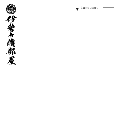
伊
Language
勢
Men
ヶ
Butt
濱
部
屋