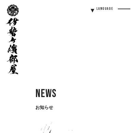
伊
Language
勢
Men
ヶ
Butt
濱
部
屋
News
お知らせ