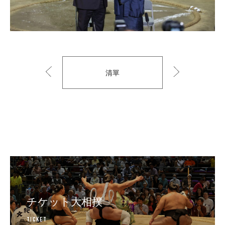
清單
以
到
前
下
的
一
個
チケット大相撲
Ticket