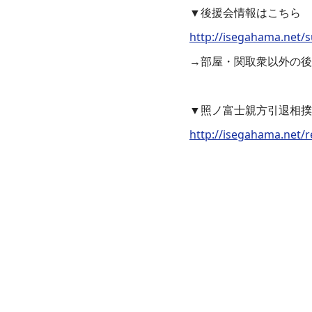
▼後援会情報はこちら
http://isegahama.net/
→部屋・関取衆以外の後
▼照ノ富士親方引退相撲
http://isegahama.net/r