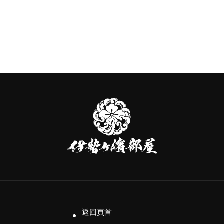
伊
勢
ヶ
濱
部
屋
返回頁首