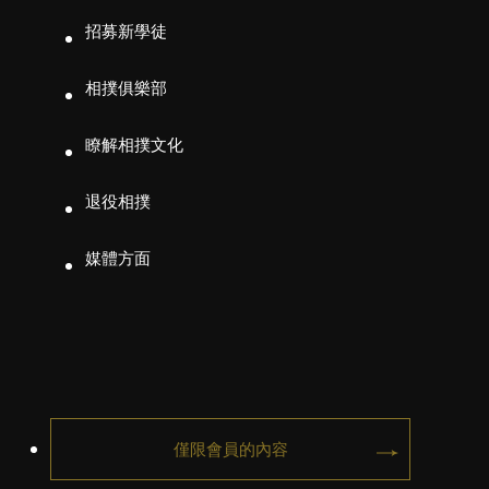
招募新學徒
相撲俱樂部
瞭解相撲文化
退役相撲
媒體方面
僅限會員的內容