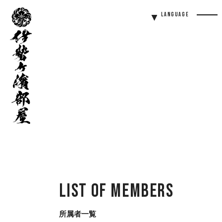
伊
Language
勢
Men
ヶ
Butt
濱
部
屋
List of Members
所属者一覧