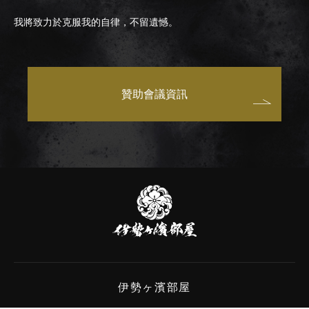
我將致力於克服我的自律，不留遺憾。
贊助會議資訊
伊
勢
ヶ
濱
部
屋
伊勢ヶ濱部屋