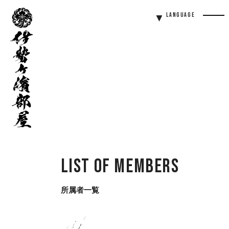
伊
Language
勢
Men
ヶ
Butt
濱
部
屋
List of Members
所属者一覧