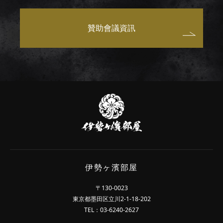
贊助會議資訊
伊
勢
ヶ
濱
部
屋
伊勢ヶ濱部屋
〒130-0023
東京都墨田区立川2-1-18-202
TEL：03-6240-2627