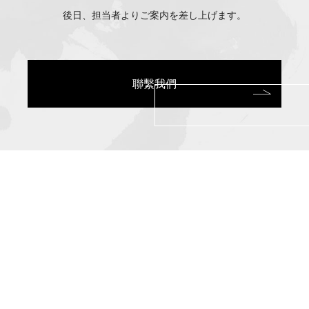
後日、担当者よりご案内を差し上げます。
聯繫我們
伊
勢
ヶ
濱
部
屋
伊勢ヶ濱部屋
〒130-0023