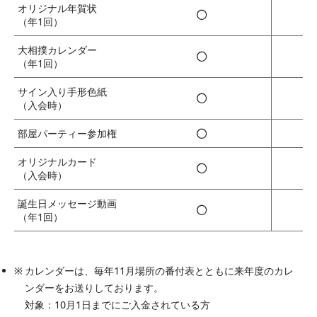
オリジナル年賀状
◯
（年1回）
大相撲カレンダー
◯
（年1回）
サイン入り
手形色紙
◯
（入会時）
◯
部屋パーティー
参加権
オリジナルカード
◯
（入会時）
誕生日
メッセージ動画
◯
（年1回）
カレンダーは、毎年11月場所の番付表とともに来年度のカレ
ンダーをお送りしております。
対象：10月1日までにご入金されている方