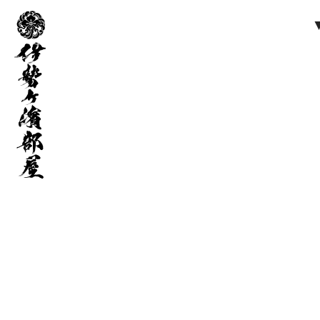
伊
勢
ヶ
濱
部
屋