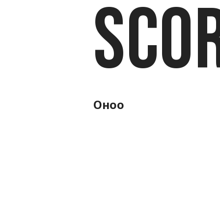
Sco
Оноо