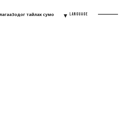
лагаа
Зодог тайлах сумо
Language
Menu
Button