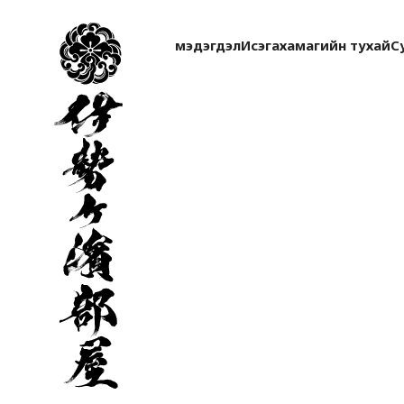
伊
勢
мэдэгдэл
Исэгахамагийн тухай
С
ヶ
濱
部
屋