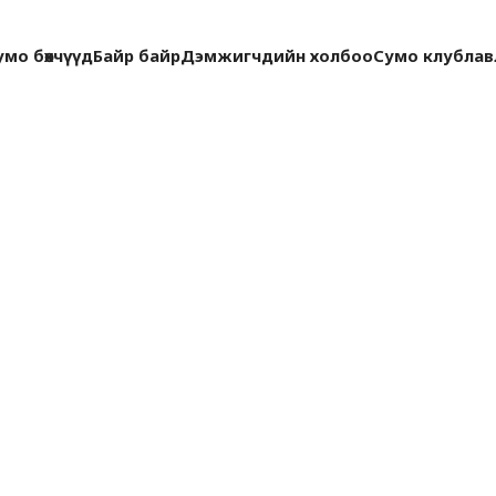
умо бөхчүүд
Байр байр
Дэмжигчдийн холбоо
Сумо клуб
лав