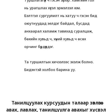
Туршлагагүй ч гэсэн зүгээр. Хамгийн гол
нь урагшлах хүсэл эрмэлзэл юм.
Бэлтгэл сургуулилт нь хатуу ч гэсэн бид
оюутнуудад эелдэг байдал, бусдад
анхаарал халамж тавихад суралцаж,
бөхийн хувьд ч, хүний ​​хувьд ч өсөх
орчинг бүрдүүлдэг.
Та туршилтын хичээлээс эхэлж болно.
Бидэнтэй холбоо барина уу.
Танилцуулах курсуудын талаар зөвлөгөө
авах, лавлах, танилцуулга авахыг хүсвэл