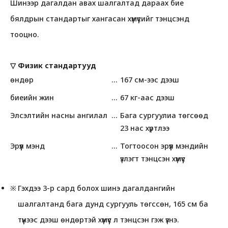
Шинээр дагалдан авах шалгалтад дараах бие
бялдрын стандартыг хангасан хүмүүсийг тэнцсэнд
тооцно.
▽ Физик стандартууд
өндөр
167 см-ээс дээш
биеийн жин
67 кг-аас дээш
Элсэлтийн насны ангилал
Бага сургуулиа төгсөөд
23 нас хүртлээ
Эрүүл мэнд
Тогтоосон эрүүл мэндийн
үзлэгт тэнцсэн хүмүүс
Гэхдээ 3-р сард болох шинэ дагалдангийн
шалгалтанд бага дунд сургууль төгссөн, 165 см ба
түүнээс дээш өндөртэй хүмүүс л тэнцсэн гэж үзнэ.