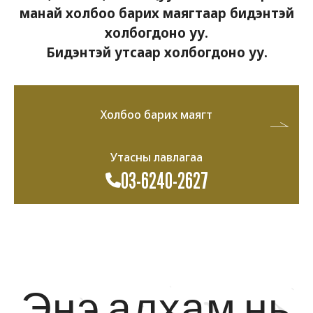
манай холбоо барих маягтаар бидэнтэй
холбогдоно уу.
Бидэнтэй утсаар холбогдоно уу.
Холбоо барих маягт
Утасны лавлагаа
03-6240-2627
Энэ алхам нь