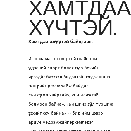
ХАМТДАА
ХҮЧТЭЙ.
Хамтдаа илүү хүчтэй байцгаая.
Исэгахама тогтвортой нь Японы
үндэсний спорт болох сүмо бөхийн
ирээдүйг бүтээхэд бидэнтэй нэгдэх шинэ
гишүүдийг үргэлж хайж байдаг.
«Би сүмод хайртай», «Би илүү хүчтэй
болмоор байна», «Би шинэ зүйл туршиж
үзэхийг хүсч байна» -- бид ийм цэвэр
ариун мэдрэмжийг эрхэмлэдэг.