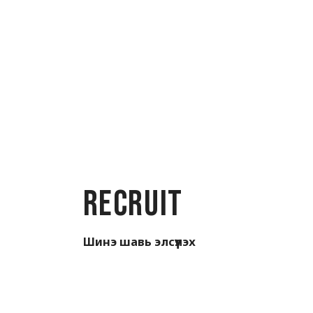
Recruit
Шинэ шавь элсүүлэх