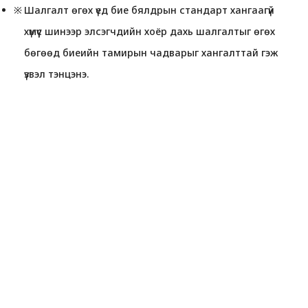
Шалгалт өгөх үед бие бялдрын стандарт хангаагүй
хүмүүс шинээр элсэгчдийн хоёр дахь шалгалтыг өгөх
бөгөөд биеийн тамирын чадварыг хангалттай гэж
үзвэл тэнцэнэ.
Эхлэх алхамууд
лавлагаа
Лавлагаа
Дадлага хийх хичээлүүдийг ажиглах
Дадлага хийх аялал