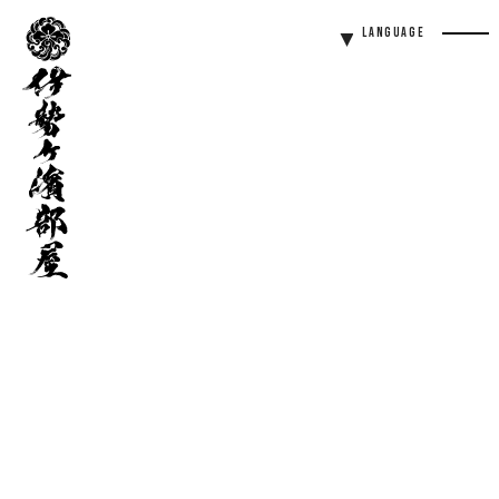
伊
Language
勢
Men
ヶ
Butt
濱
部
屋