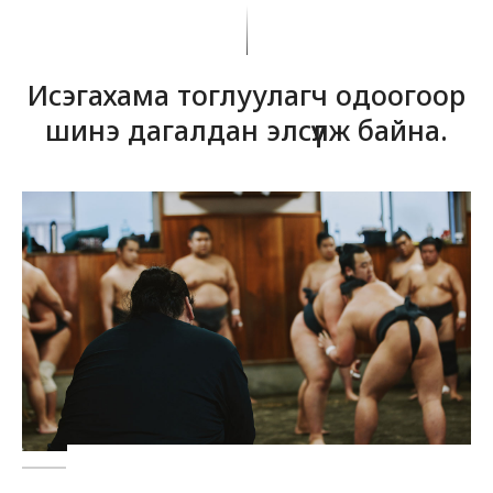
Исэгахама тоглуулагч одоогоор
шинэ дагалдан элсүүлж байна.