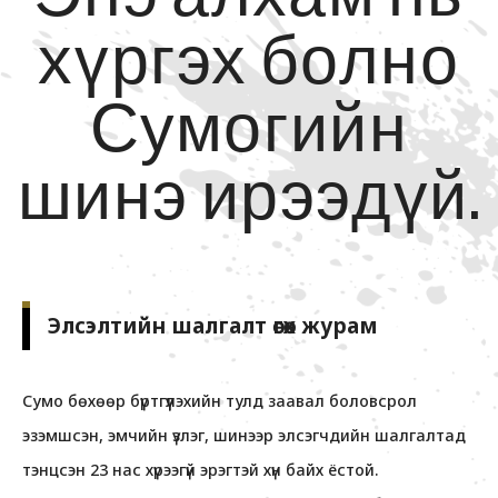
хүргэх болно
Сумогийн
шинэ ирээдүй.
Элсэлтийн шалгалт өгөх журам
Сумо бөхөөр бүртгүүлэхийн тулд заавал боловсрол
эзэмшсэн, эмчийн үзлэг, шинээр элсэгчдийн шалгалтад
тэнцсэн 23 нас хүрээгүй эрэгтэй хүн байх ёстой.