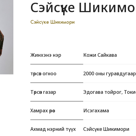
Сэйсүке Шиким
Сэйсүке Шикимори
Жинхэнэ нэр
Кожи Сайкава
төрсөн огноо
2000 оны гуравдугаар
Төрсөн газар
Эдогава тойрог, Токи
Хамрах өрөө
Исэгахама
Ахмад нэрний түүх
Сэйсүке Шикимори