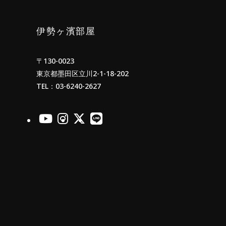
伊勢ヶ濱部屋
〒130-0023
東京都墨田区立川2-1-18-202
TEL：03-6240-2627
албан ёсныYoutube
албан ёсныInstagram
албан ёсныX
албан ёсныLINE