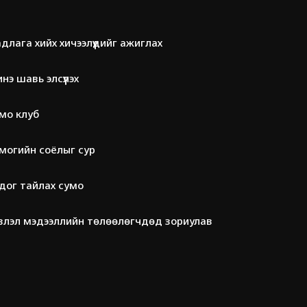
длага хийх хичээлүүдийг ажиглах
нэ шавь элсүүлэх
мо клуб
могийн соёлыг сур
дог тайлах сумо
влэл мэдээллийн төлөөлөгчдөд зориулав