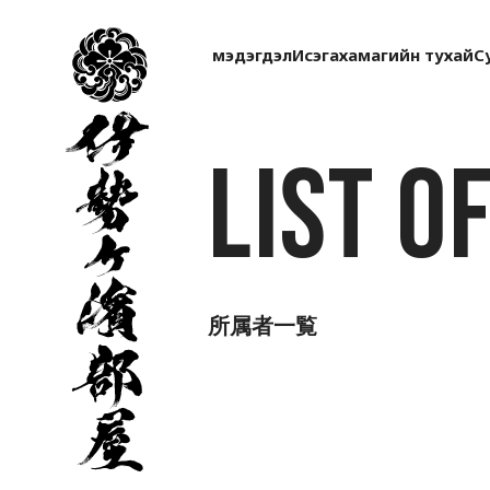
伊
勢
мэдэгдэл
Исэгахамагийн тухай
С
ヶ
濱
部
屋
List o
所属者一覧