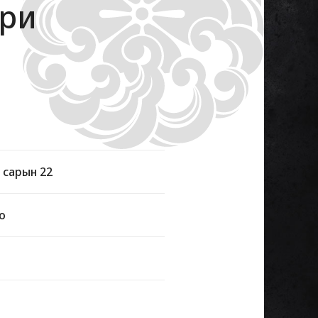
ори
 сарын 22
о