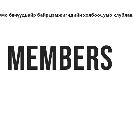
умо бөхчүүд
Байр байр
Дэмжигчдийн холбоо
Сумо клуб
лав
f Members