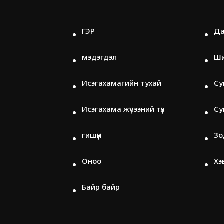
ГЭР
Да
мэдэгдэл
Ши
Исэгахамагийн тухай
Су
Исэгахама жүчээний түүх
Су
гишүүн
Зо
Оноо
Хэ
Байр байр