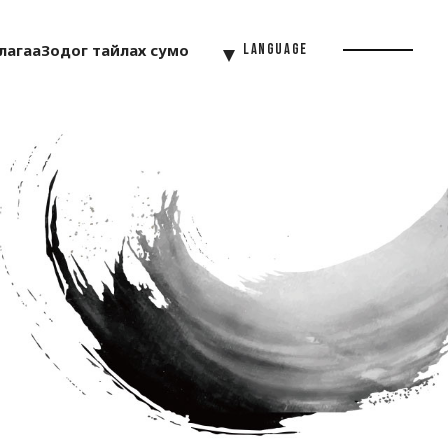
лагаа
Зодог тайлах сумо
Language
Menu
Button