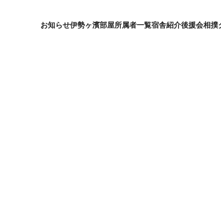
お知らせ
伊勢ヶ濱部屋
所属者一覧
宿舎紹介
後援会
相撲