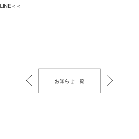
INE＜＜
お知らせ一覧
前
次
の
の
記
記
事
事
へ
へ