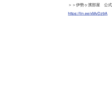
＞＞伊勢ヶ濱部屋 公式L
https://lin.ee/xMvDz9A