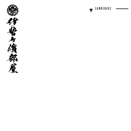
伊
Language
勢
Men
ヶ
Butt
濱
部
屋