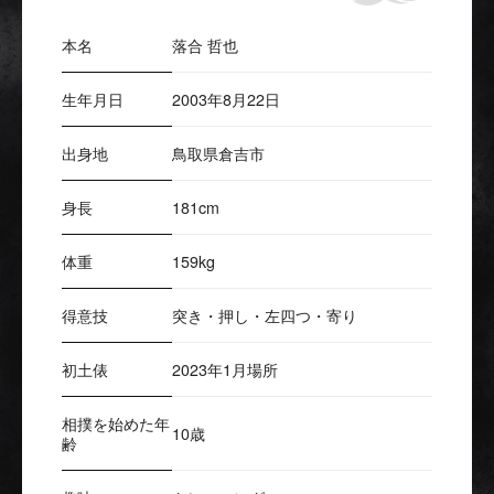
本名
落合 哲也
生年月日
2003年8月22日
出身地
鳥取県倉吉市
身長
181cm
体重
159kg
得意技
突き・押し・左四つ・寄り
初土俵
2023年1月場所
相撲を始めた年
10歳
齢