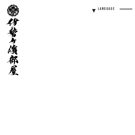
伊
Language
勢
Men
ヶ
Butt
濱
部
屋