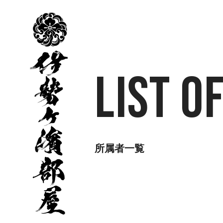
伊
勢
ヶ
濱
部
屋
List o
所属者一覧