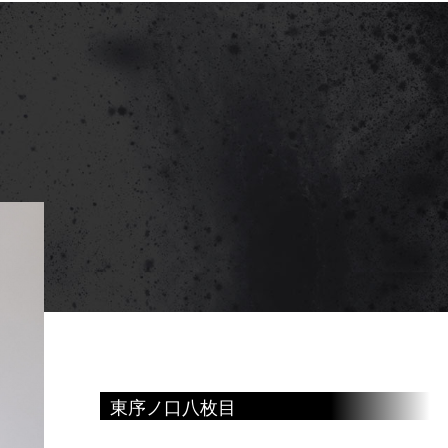
東序ノ口 八枚目