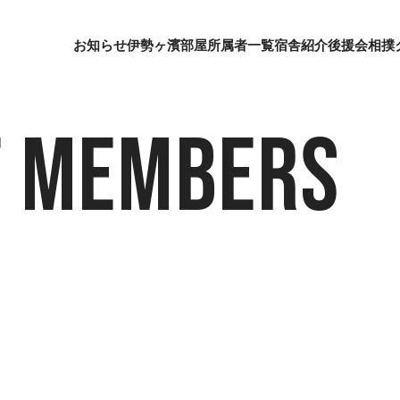
お知らせ
伊勢ヶ濱部屋
所属者一覧
宿舎紹介
後援会
相撲
f Members